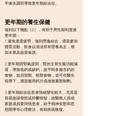
平衡失調而導致更年期綜合征。
更年期的養生保健
做到以下幾點［2］，有助于男性順利渡過
更年期：
1.避免過度疲勞，做到勞逸結合，適當參加
體育活動，飲食以清淡而有營養為主，增
加水果及蔬菜食譜。
2.更年期因腎氣虛弱，腎的主骨生髓功能減
退，導致低鈣或缺鈣，故平時多服含鈣的
食物，如貝殼類、蝦類食物，並可在醫生
指導下，適當服用鈣片或雄激素類制劑。
3.更年期綜合征患者情緒變化較大，尤其是
容易急躁發怒或抑鬱猜疑，故醫務人員或
家庭成員要同情患者，給予精神安慰和思
想開導等心理療法，有助疾病恢復。