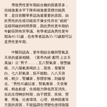
　　導致男性更年期綜合癥的因素眾多，
但雄激素水平下降和雄激素受體功能異
常，是目前醫學界認為最重要的原因。由
於男性的生殖功能並不像女性存在“絕經”
這樣明確的時間界限，因此男性更年期的
年齡區間有所爭議。有學者認為男性更年
期為40-55歲，也有學者認為35-70歲都可以
是男性更年期。
　　中醫則認為，更年期綜合癥與腎氣及
天癸的盛衰相關。《黃帝內經·素問·上古天
真論》云“男子……，五八腎氣衰，發墮齒
槁。六八陽氣衰竭於上，面焦，發鬢斑
白。七八肝氣衰，筋不能動。八八天癸
竭，精少，腎臟衰，形體皆極，則齒發
去。”男性40歲以後，腎氣漸衰，天癸漸
竭，精血虧虛，生殖能力降低而至消失。
在此生理轉折時期，由于體質、疾病、營
養、勞逸、社會環境、心理、精神因素等
方面的原因，不能協調生理變化使得陰陽