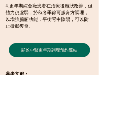
4.更年期綜合癥患者在治療後癥狀改善，但
體力仍虛弱，於秋冬季節可服膏方調理，
以增強臟腑功能，平衡腎中陰陽，可以防
止徵狀復發。
顯盈中醫更年期調理預約連結
參考文獻：
［1］衛生防護中心-男性常見疾病-男性更
年期[OL].https://
www.chp.gov.hk/tc/static/80026.html
［2］中醫藥知識庫（萬方醫學網）
[OL].
https://tcm.med
.
wanfangdata.com.cn/Detail/MedTCMDise
aseDetail?
dataId=JB000073&dbName=MedTCMDis
ease