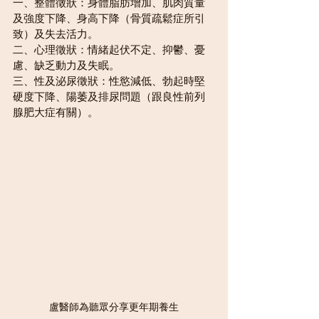
一、整體徵狀：身體脂肪增加、肌肉質量
及強度下降、身高下降（骨質疏鬆症所引
致）及失去活力。
二、心理徵狀：情緒起伏不定、抑鬱、憂
慮、缺乏動力及失眠。
三、性及泌尿徵狀：性慾減低、勃起時堅
硬度下降、陽萎及排尿問題（跟良性前列
腺肥大症有關）。
盧醫師為聽眾分享更年期養生