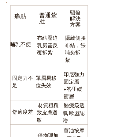
顯盈
普通紮
痛點
解決
肚
方案
​布結壓迫
隱藏側腰
​哺乳不便
乳房需反
布結，餵
覆拆紮
哺免拆
紮
印尼強力
固定力不
單層易移
固定層
足
位失效
+峇里緩
衝層
材質粗糙
醫療級透
舒適度差
致皮膚過
氣 歐盟認
敏
證
薑油按摩
僅物理加