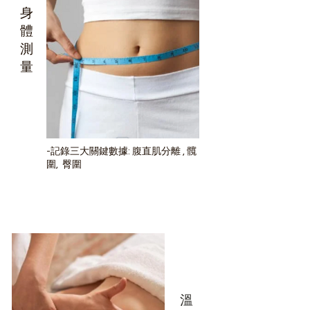
身
體
測
量
-記錄三大關鍵數據: 腹直肌分離 , 髖
圍, 臀圍
3
溫