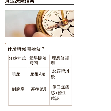
黃金決策指南
什麼時候開始紮？
最早開始
理想修復
分娩方式
時間
期
惡露轉淡
順產
產後4週
後
傷口無痛
剖腹產
產後8週
感+醫生
確認