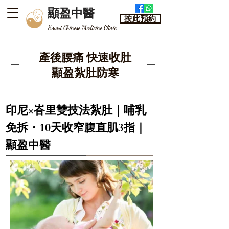
顯盈中醫
按此預約
​Smart Chinese Medicine Clinic
​產後腰痛 快速收肚
顯盈紮肚防寒
​印尼×峇里雙技法紮肚｜哺乳
免拆・10天收窄腹直肌3指｜
顯盈中醫