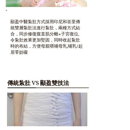
顯盈中醫紮肚方式採用印尼和峇里傳
統雙層紮肚法進行紮肚，兩種方式結
合，同步修復腹直肌分離+子宮復位,
令紮肚效果更加堅固，同時收起紮肚
時的布結，方便母親喂哺母乳,哺乳/起
居零妨礙
傳統紮肚 VS 顯盈雙技法