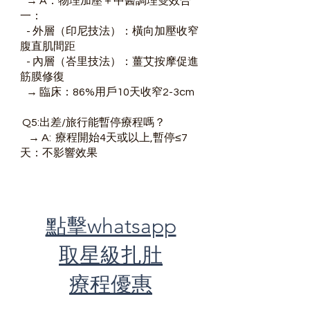
→ A：物理加壓＋中醫調理雙效合
一：
- 外層（印尼技法）：橫向加壓收窄
腹直肌間距
- 內層（峇里技法）：薑艾按摩促進
筋膜修復
→ 臨床：86%用戶10天收窄2-3cm
Q5:出差/旅行能暫停療程嗎？
→ A: 療程開始4天或以上,暫停≤7
天：不影響效果
點擊whatsapp
取星級扎肚
療程優惠