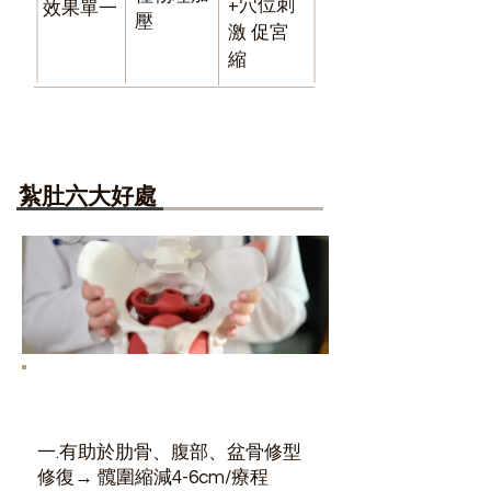
+穴位刺
效果單一
壓
激 促宮
縮
紮肚六大好處
一.有助於肋骨、腹部、盆骨修型
修復
→ 髖圍縮減4-6cm/療程