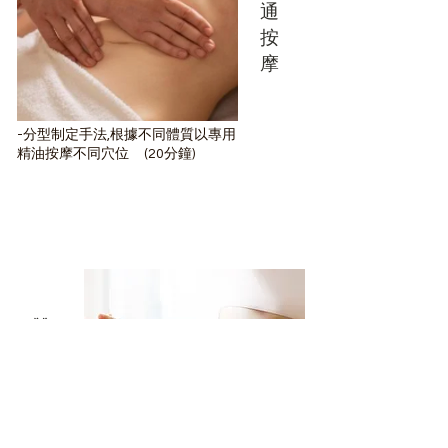
通
按
摩
-分型制定手法,根據不同體質以專用
精油按摩不同穴位 (20分鐘)
4
​雙
層
紮
裹