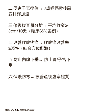
二.促進子宮復位
→ 7成媽媽紮後惡
露排淨加速
三.修復腹直肌分離
→ 平均收窄2-
3cm/10天（臨床86%案例）
四.改善腰腹疼痛
→ 腰腹痛改善率
≥95%（結合穴位刺激）
五.防止內臟下垂
→ 防止胃/子宮下
垂
六.保暖防寒
→ 改善產後虛寒體質