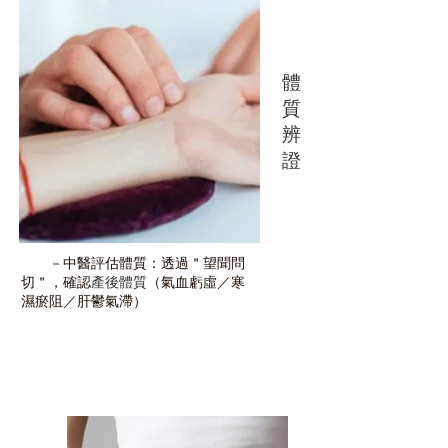
1
體
質
辨
證
－中醫評估體質：透過＂望聞問
切＂，確認
產後體質
（氣血虧虛／寒
濕瘀阻／肝鬱氣滯）
2