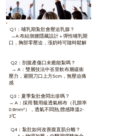
Q1：哺乳期紮肚會壓迫乳腺？
→A:布結側腰隱藏設計 + 彈性哺乳開
口，胸部零壓迫，漲奶時可隨時鬆解
Q2：剖腹產傷口未癒能紮嗎？
→ A：雙層技法中峇里軟布層緩衝
壓力，避開刀口上方5cm，無壓迫痛
感
Q3：夏季紮肚會悶出疹嗎？
→ A：採用 醫用級透氣棉布（孔隙率
0.8mm²），透氣不悶熱,體感降溫2-
3℃
Q4：紮肚如何改善腹直肌分離？