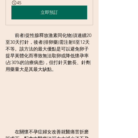
45
立即預訂
　　前者(促性腺釋放激素同化物)須連續20
至30天打針，後者(排卵藥)需注射8至12天
不等。該方法的最大優點是可以避免卵子
提早黃體化而導致無法取卵或降低懷孕率
(占30%的治療病患)，但打針天數長、針劑
用藥量大是其最大缺點。
　　在關懷不孕症婦女改善就醫痛苦折磨