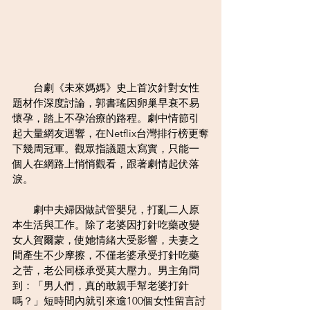
　　台劇《未來媽媽》史上首次針對女性
題材作深度討論，郭書瑤因卵巢早衰不易
懷孕，踏上不孕治療的路程。劇中情節引
起大量網友迴響，在Netflix台灣排行榜更奪
下幾周冠軍。觀眾指議題太寫實，只能一
個人在網路上悄悄觀看，跟著劇情起伏落
淚。
　　劇中夫婦因做試管嬰兒，打亂二人原
本生活與工作。除了老婆因打針吃藥改變
女人賀爾蒙，使她情緒大受影響，夫妻之
間產生不少摩擦，不僅老婆承受打針吃藥
之苦，老公同樣承受莫大壓力。男主角問
到：「男人們，真的敢親手幫老婆打針
嗎？」短時間內就引來逾100個女性留言討