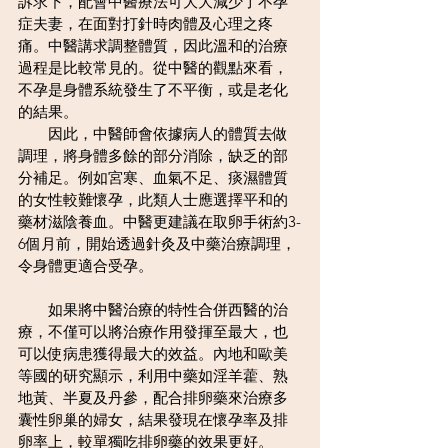
訴求下，配會中醫療法可大大減少了不孕
症夫妻，在面對打針時肉體及心理之疼
痛。中醫講求調整體質，因此溫和的治療
過程是比較常見的。從中醫的觀點來看，
不孕是身體系統發生了不平衡，或是老化
的結果。
　　因此，中醫師會依據病人的體質去做
調理，將身體多餘的部分消除，缺乏的部
分補足。例如宮寒、血氣不足、痰濕體質
的女性較難懷孕，此類人士應選擇平和的
藥材滋陰養血。中醫更建議在取卵手術約3-
6個月前，開始透過針灸及中藥治療調理，
令身體更適合受孕。 
　　如果將中醫治療的特性合併西醫的治
療，不僅可以將治療作用發揮至最大，也
可以使病患獲得最大的效益。內地和歐美
等國的研究顯示，利用中藥如淫羊藿、熟
地黃、半夏及丹參，配合排卵藥來治療多
囊性卵巢的婦女，結果發現在懷孕率及排
卵率上，較單獨吃排卵藥的效果更好。