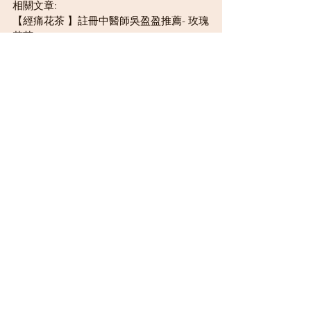
相關文章: 
【經痛花茶 】註冊中醫師吳盈盈推薦- 玫瑰
花茶 
https://www.babymap.hk/23512/rose-tea/
【桑寄生蓮子蛋茶 】註冊中醫師吳盈盈推
薦- 滋陰補腎的湯水, 簡單又美味　
https://www.babymap.hk/23505/egg-
dessert/
婦科
吳盈盈醫師
不孕中醫調理
查看全部
最新文章