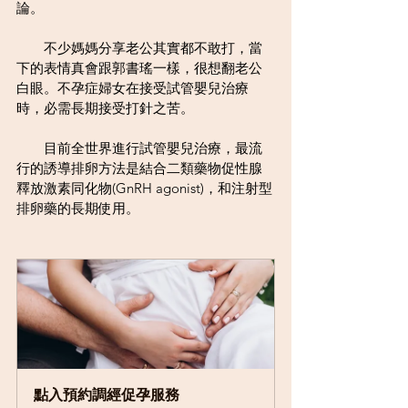
論。
　　不少媽媽分享老公其實都不敢打，當
下的表情真會跟郭書瑤一樣，很想翻老公
白眼。不孕症婦女在接受試管嬰兒治療
時，必需長期接受打針之苦。
　　目前全世界進行試管嬰兒治療，最流
行的誘導排卵方法是結合二類藥物促性腺
釋放激素同化物(GnRH agonist)，和注射型
排卵藥的長期使用。
點入預約調經促孕服務