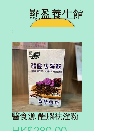
​顯盈養生館
醫食源 醒腦祛溼粉
價格