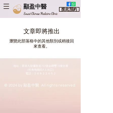
顯盈中醫
按此預約
​Smart Chinese Medicine Clinic
文章即將推出
瀏覽此部落格中的其他類別或稍後回
來查看。
地址：香港九龍彌敦道703號金鑽璽18樓全層
​（旺角地鐵站A１出口）
​電話：２６８２２６５２
© 2024 by 顯盈中醫. All rights reserved.