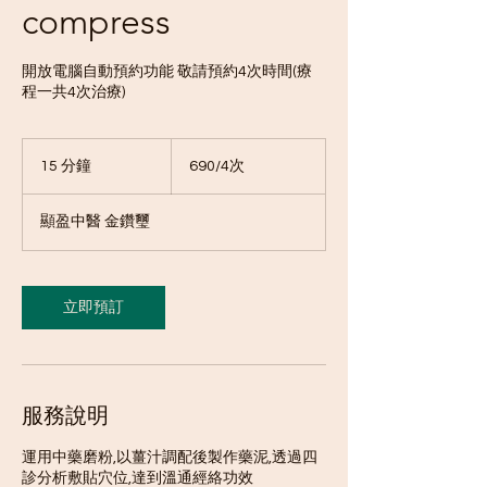
compress
開放電腦自動預約功能 敬請預約4次時間(療
程一共4次治療)
690/4
次
15 分鐘
1
690/4次
5
分
顯盈中醫 金鑽璽
鐘
立即預訂
服務說明
運用中藥磨粉,以薑汁調配後製作藥泥,透過四
診分析敷貼穴位,達到溫通經絡功效