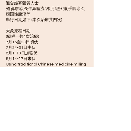
適合虛寒體質人士
如:鼻敏感,長年鼻塞流ˇ涕,月經疼痛,手腳冰冷,
頑固性腹瀉等
舉行日期如下 (本次治療共四次)
天灸療程日期
(療程一共4次治療)
7月15至23日初伏
7月24-31日中伏
8月1-13日加強伏
8月14-17日末伏
Using traditional Chinese medicine milling
powder and making ginger juice to make
medicinal mud, applying acupuncture
points through four-diagnosis analysis to
achieve the effect of warming meridians
Suitable for people with cold constitution
Such as: sensitive nose, long-term nasal
congestion, runny nose, menstrual pain,
cold hands and feet, intractable diarrhea,
etc.