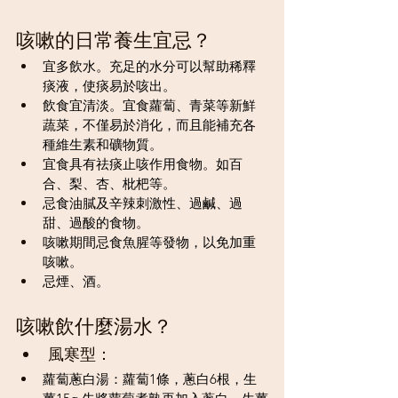
咳嗽的日常養生宜忌？
宜多飲水。充足的水分可以幫助稀釋
痰液，使痰易於咳出。
飲食宜清淡。宜食蘿蔔、青菜等新鮮
蔬菜，不僅易於消化，而且能補充各
種維生素和礦物質。
宜食具有祛痰止咳作用食物。如百
合、梨、杏、枇杷等。
忌食油膩及辛辣刺激性、過鹹、過
甜、過酸的食物。
咳嗽期間忌食魚腥等發物，以免加重
咳嗽。
忌煙、酒。
咳嗽飲什麼湯水？
風寒型：
蘿蔔蔥白湯：蘿蔔1條，蔥白6根，生