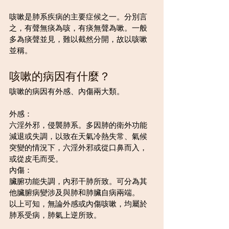
咳嗽是肺系疾病的主要症候之一。分別言
之，有聲無痰為咳，有痰無聲為嗽。一般
多為痰聲並見，難以截然分開，故以咳嗽
並稱。
咳嗽的病因有什麼？
咳嗽的病因有外感、內傷兩大類。
外感：
六淫外邪，侵襲肺系。多因肺的衛外功能
減退或失調，以致在天氣冷熱失常、氣候
突變的情況下，六淫外邪或從口鼻而入，
或從皮毛而受。
內傷：
臟腑功能失調，內邪干肺所致。可分為其
他臟腑病變涉及與肺和肺臟自病兩端。
以上可知，無論外感或內傷咳嗽，均屬於
肺系受病，肺氣上逆所致。