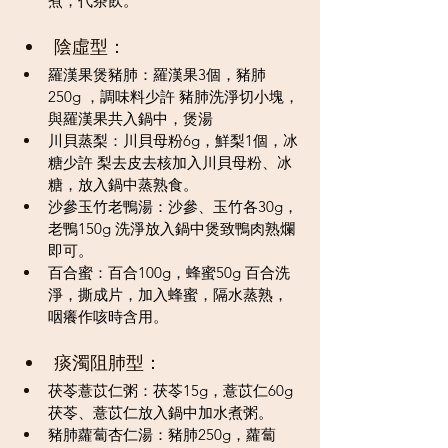
煮，代茶飲。
陰虛型：
羅漢果煲豬肺：羅漢果3個，豬肺
250g ，調味料少許 豬肺洗淨切小塊，
與羅漢果共入鍋中，煲湯
川貝蒸梨：川貝母粉6g，鮮梨1個，冰
糖少許 梨去皮去核加入川貝母粉、冰
糖，放入鍋中蒸熟食。
沙參玉竹老鴨湯：沙參、玉竹各30g，
老鴨150g 洗淨放入鍋中煲致鴨肉熟爛
即可。
百合蜜：百合100g，蜂蜜50g 百合洗
淨，撕成片，加入蜂蜜，隔水蒸熟，
咽癢作咳時含用。
痰濁阻肺型：
茯苓薏苡仁粥：茯苓15g，薏苡仁60g 
茯苓、薏苡仁放入鍋中加水煮粥。
豬肺蘿蔔杏仁湯：豬肺250g，蘿蔔