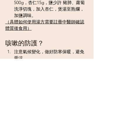
500g，杏仁15g，鹽少許 豬肺、蘿蔔
洗淨切塊，加入杏仁，煲湯至熟爛，
加鹽調味。
（具體如何使用湯方需要註冊中醫師確認
體質後食用）
咳嗽的防護？
注意氣候變化，做好防寒保暖，避免
受涼。
飲食不宜肥膩、辛辣、過鹹。
戒煙酒。
適當參加體育鍛煉，增強體質，提高
抗病能力。
查看全部