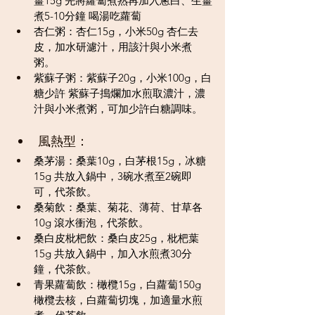
薑15g 先將蘿蔔煮熟再加入蔥白、生薑
煮5-10分鐘 喝湯吃蘿蔔
杏仁粥：杏仁15g，小米50g 杏仁去
皮，加水研濾汁，用該汁與小米煮
粥。
紫蘇子粥：紫蘇子20g，小米100g，白
糖少許 紫蘇子搗爛加水煎取濃汁，濃
汁與小米煮粥，可加少許白糖調味。
風熱型：
桑茅湯：桑葉10g，白茅根15g，冰糖
15g 共放入鍋中，3碗水煮至2碗即
可，代茶飲。
桑菊飲：桑葉、菊花、薄荷、甘草各
10g 滾水衝泡，代茶飲。
桑白皮枇杷飲：桑白皮25g，枇杷葉
15g 共放入鍋中，加入水煎煮30分
鐘，代茶飲。
青果蘿蔔飲：橄欖15g，白蘿蔔150g 
橄欖去核，白蘿蔔切塊，加適量水煎