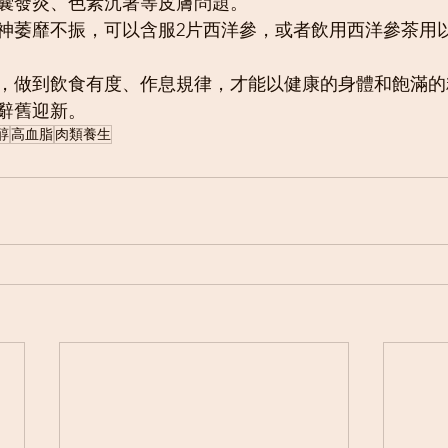
囊發炎、色素沉著等皮膚問題。
神萎靡不振，可以含服2片西洋參，或者飲用西洋參茶用
，做到飲食有度、作息規律，才能以健康的身體和飽滿的
辭舊迎新。
醇
高血脂
肉類養生