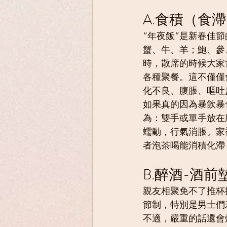
A.食積（食
“年夜飯”是新春佳
蟹、牛、羊；鮑、參
時，散席的時候大家
各種聚餐。這不僅僅
化不良、腹脹、嘔吐
如果真的因為暴飲暴
為：雙手或單手放在
蠕動，行氣消脹。家
者泡茶喝能消積化滯
B.醉酒-酒
親友相聚免不了推杯
節制，特別是男士們
不適，嚴重的話還會