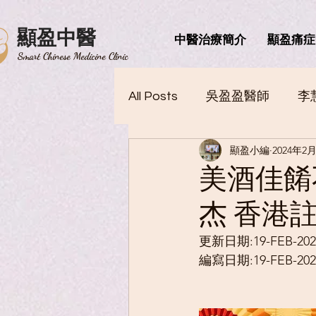
顯盈中醫
中醫治療簡介
顯盈痛症
​Smart Chinese Medicine Clinic
All Posts
吳盈盈醫師
李
顯盈小編
2024年2
三高中醫
脾胃消化
美酒佳餚
杰 香港
高青云醫師
更新日期:19-FEB-202
編寫日期:19-FEB-202