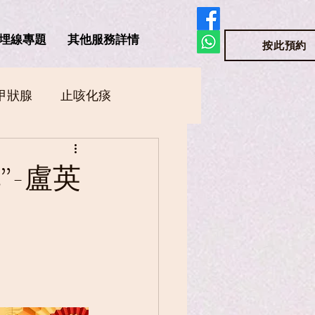
埋線專題
其他服務詳情
按此預約
甲狀腺
止咳化痰
湯水養生食譜
”-盧英