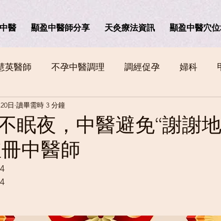
中醫
顯盈中醫師分享
天灸療法資訊
顯盈中醫穴位
慧英醫師
不孕中醫調理
調經促孕
婦科
月20日
讀畢需時 3 分鐘
盧英杰醫師
中醫皮膚
更年期
痛症
內科
不眠夜，中醫避免“謝謝地
註冊中醫師
4
4