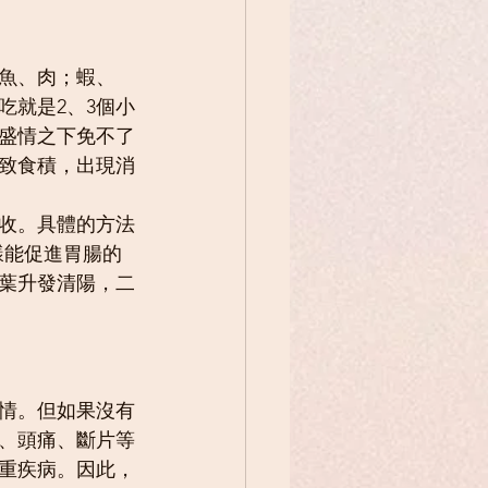
、魚、肉；蝦、
吃就是2、3個小
盛情之下免不了
致食積，出現消
收。具體的方法
樣能促進胃腸的
葉升發清陽，二
情。但如果沒有
、頭痛、斷片等
重疾病。因此，