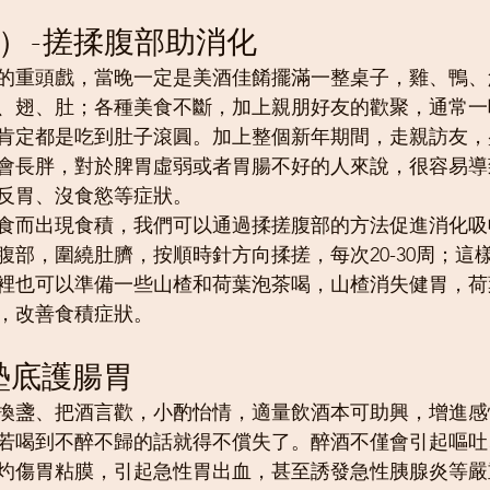
滯）-搓揉腹部助消化
節的重頭戲，當晚一定是美酒佳餚擺滿一整桌子，雞、鴨
、翅、肚；各種美食不斷，加上親朋好友的歡聚，通常一
肯定都是吃到肚子滾圓。加上整個新年期間，走親訪友，
會長胖，對於脾胃虛弱或者胃腸不好的人來說，很容易導
反胃、沒食慾等症狀。
食而出現食積，我們可以通過揉搓腹部的方法促進消化吸
腹部，圍繞肚臍，按順時針方向揉搓，每次20-30周；這
裡也可以準備一些山楂和荷葉泡茶喝，山楂消失健胃，荷
，改善食積症狀。
前墊底護腸胃
換盞、把酒言歡，小酌怡情，適量飲酒本可助興，增進感
若喝到不醉不歸的話就得不償失了。醉酒不僅會引起嘔吐
灼傷胃粘膜，引起急性胃出血，甚至誘發急性胰腺炎等嚴