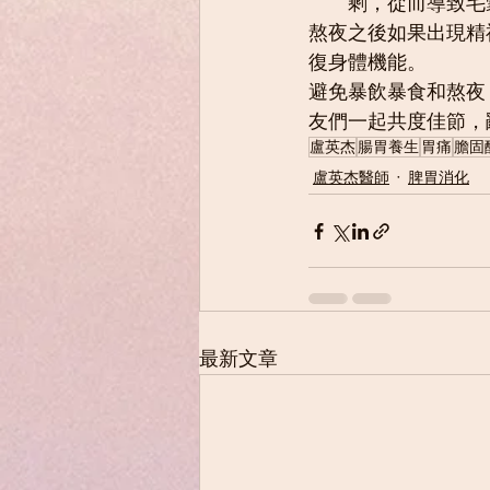
剩，從而導致毛
熬夜之後如果出現精
復身體機能。
避免暴飲暴食和熬夜
友們一起共度佳節，
盧英杰
腸胃養生
胃痛
膽固
盧英杰醫師
脾胃消化
最新文章