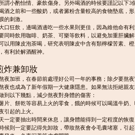
所謂小酌怡情、豪飲傷身。另外喝酒的時候要謹記以下3個小
喝酒之前和一些酸奶，或者澱粉含量較高的食物墊底，形
膜的刺激。
大口狂飲，邊喝酒邊吃一些水果則更佳，因為維他命有利
要同時飲用咖啡、奶茶、可樂等飲料，以避免加重肝臟解
可以用陳皮泡茶喝，研究表明陳皮中含有類檸檬苦素、橙
，有利於解酒醒神。
食煎炸兼卸妝
熬夜加班，在春節前處理好公司一年的事務；除夕要熬夜
熬夜也成為了新年假期一大健康隱患。如果無法拒絕親友
做到以下幾點，減少熬夜對身體的傷害：
薯片、餅乾等容易上火的零食，餓的時候可以喝溫牛奶、
夜引起的上火。
天一定要抽出時間來休息，讓身體能得到一定程度的恢復
時候則一定要記得先卸妝，帶妝熬夜會令毛囊堵塞，引起