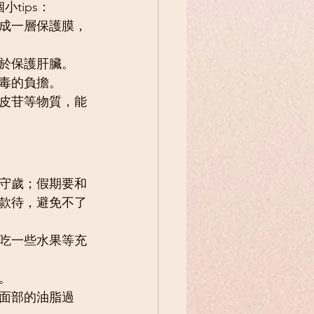
tips：
成一層保護膜，
於保護肝臟。
毒的負擔。
皮苷等物質，能
守歲；假期要和
款待，避免不了
吃一些水果等充
。
面部的油脂過