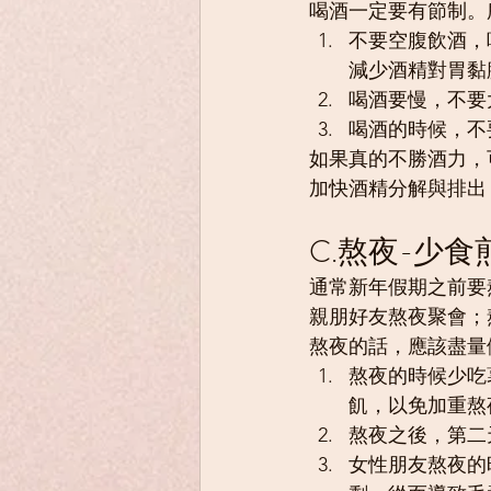
喝酒一定要有節制。
不要空腹飲酒，
減少酒精對胃黏
喝酒要慢，不要
喝酒的時候，不
如果真的不勝酒力，
加快酒精分解與排出
C.熬夜-少
通常新年假期之前要
親朋好友熬夜聚會；
熬夜的話，應該盡量
熬夜的時候少吃
飢，以免加重熬
熬夜之後，第二
女性朋友熬夜的