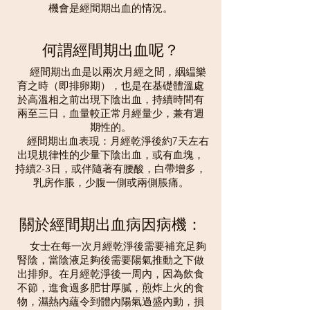
機會是經間期出血的情況。
何謂經間期出血呢？
     經間期出血是以兩次月經之間，絪緼樂
育之時（即排卵期），也是在基礎體溫處
於高溫相之前出現下陰出血，持續時間有
兩至三日，血量較正常月經量少，兼有週
期性的。
     經間期出血表現：月經乾淨後約7天左右
出現規律性的少量下陰出血，或有血塊，
持續2-3日，或伴隨著有腰酸，白帶增多，
乳房作脹，少腹一側或兩側脹痛。
關於經間期出血病因病機：
     女士在每一次月經乾淨後需要補充足夠
腎陰，當陰液足夠後需要陽氣推動之下做
出排卵。在月經乾淨後一周內，因為飲食
不節，進食過多肥甘厚膩，煎炸上火的食
物，濕熱內蘊令到體內陽氣過盛內動，損