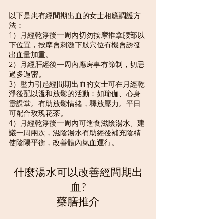
以下是患有經間期出血的女士相應調護方
法：
1）月經乾淨後一周內切勿按摩推拿腰部以
下位置，按摩會刺激下肢穴位有機會誘發
出血量加重。
2）月經肝經後一周內應房事有節制，切忌
過多過密。
3）壓力引起經間期出血的女士可在月經乾
淨後配以溫和放鬆的活動：如瑜伽、心身
靈課堂。有助放鬆情緒，釋放壓力。平日
可配合玫瑰花茶。
4）月經乾淨後一周內可進食滋陰湯水。建
議一周兩次，滋陰湯水有助經後補充陰精
使陰陽平衡，改善體內氣血運行。
什麼湯水可以改善經間期出
血?
藥膳推介