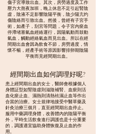
傷子宮導致出血。其次，房勞過度及工作
壓力大熬夜加班，晚上休息不足引起腎陰
虛，陰液不足影響陰陽平衡，陰少陽亢灼
傷陰絡而引致出血。然後，曾經有子宮手
術，如產子，刮宮等問題，令子宮內瘀血
停滯堵塞氣血經絡運行，因陽氣動而鼓動
氣血，觸動經絡氣血而見出血。所以在經
間期出血會因為飲食不節，房勞過度，情
懷不暢，經產手術等原因影響排卵期陰陽
平衡而見經間期出血。
經間期出血如何調理好呢?
患上經間期出血的女士，醫師會根據個人
身體証型如腎陰虛則滋陰補腎、血瘀則活
血化瘀止血、濕熱則清熱袪濕止血等作出
合當的治療。女士規律地接受中醫草藥及
針灸治療三個月，直至經間期出血停止。
服用中藥調理身體，改善體內的陰陽平衡
外，平時生活飲食進行調護也是十分重要
的，調護適宜協助身體恢復及止血的作
用。