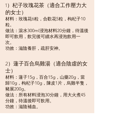
1）杞子玫瑰花茶（適合工作壓力大
的女士）
材料：玫瑰花6粒，合歡花5粒，枸杞子10
粒。
做法：滾水300ml浸泡材料20分鐘，待溫後
即可飲用，飲完後可續水再浸泡飲用一
次。
功效：滋陰養肝，疏肝安神。
2）蓮子百合烏雞湯（適合陰虛的女
士）
材料：蓮子15g，百合15g，山藥20g，當
歸10g，枸杞子10g，陳皮1片，烏雞半隻，
豬展200g。
做法：所有材料浸泡30分鐘，用大火煮45
分鐘，待溫後即可飲用。
功效：滋陰補血。
最後建議女士們當出現常規性經間期出血
時建議及早就醫，若治療不及時，持續經