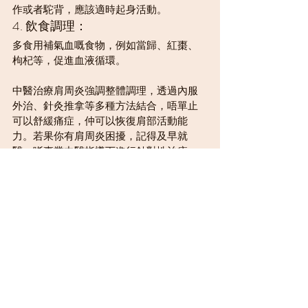
作或者駝背，應該適時起身活動。
4. 飲食調理：
多食用補氣血嘅食物，例如當歸、紅棗、
枸杞等，促進血液循環。
中醫治療肩周炎強調整體調理，透過內服
外治、針灸推拿等多種方法結合，唔單止
可以舒緩痛症，仲可以恢復肩部活動能
力。若果你有肩周炎困擾，記得及早就
醫，喺專業中醫指導下進行針對性治療，
避免病情加重。
肩周炎
中醫針灸
痛症
骨傷
痛症
李慧英醫師