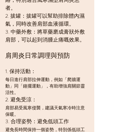
絡，特別適合風寒濕型肩周炎患
者。
2. 拔罐：拔罐可以幫助排除體內濕
氣，同時改善肩部血液循環。
3. 中藥外敷：將草藥磨成膏狀外敷
肩部，可以起到消腫止痛嘅效果。
肩周炎日常調理與預防
1. 保持活動：
每日進行肩部拉伸運動，例如「爬牆運
動」同「鐘擺運動」，有助增強肩關節靈
活性。
2. 避免受涼：
肩部易受風寒侵襲，建議天氣寒冷時注意
保暖。
3. 合理姿勢：避免低頭工作
避免長時間保持一個姿勢，特別係低頭工