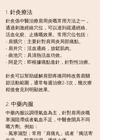
1. 針灸療法
針灸係中醫治療肩周炎嘅常用方法之一，
通過刺激經絡穴位，可以達到疏通經絡、
活血化瘀、止痛嘅效果。常用穴位包括：
- 肩髃穴：主要針對肩周炎局部痛點。
- 肩井穴：活血通絡，放鬆肌肉。
- 曲池穴：具清熱活血功效。
- 阿是穴：即根據痛點進針，針對性治療。
針灸可以幫助緩解肩部疼痛同時改善肩關
節活動範圍，通常每週治療2-3次，幾次療
程後會見到明顯效果。
2. 中藥內服
中藥內服以調理氣血為主，針對肩周炎嘅
寒濕阻滯或者氣血不足，中醫會開具不同
嘅方劑。例如：
- 風寒濕型：常用「肩痛丸」或者「獨活寄