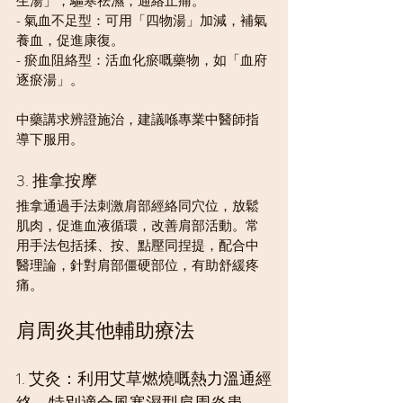
生湯」，驅寒祛濕，通絡止痛。
- 氣血不足型：可用「四物湯」加減，補氣
養血，促進康復。
- 瘀血阻絡型：活血化瘀嘅藥物，如「血府
逐瘀湯」。
中藥講求辨證施治，建議喺專業中醫師指
導下服用。
3. 推拿按摩
推拿通過手法刺激肩部經絡同穴位，放鬆
肌肉，促進血液循環，改善肩部活動。常
用手法包括揉、按、點壓同捏提，配合中
醫理論，針對肩部僵硬部位，有助舒緩疼
痛。
肩周炎其他輔助療法
1. 艾灸：利用艾草燃燒嘅熱力溫通經