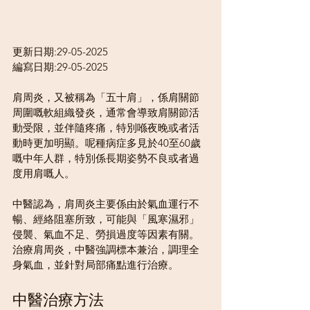
更新日期:29-05-2025
編寫日期:29-05-2025
肩周炎，又被稱為「五十肩」，係肩關節
周圍嘅軟組織發炎，通常會導致肩關節活
動受限，並伴隨疼痛，特別喺夜晚或者活
動時更加明顯。呢種病症多見於40至60歲
嘅中年人群，特別係長期姿勢不良或者過
度用肩嘅人。
中醫認為，肩周炎主要係由於氣血運行不
暢、經絡阻塞所致，可能與「風寒濕邪」
侵襲、氣血不足、勞損過度等因素有關。
治療肩周炎，中醫強調標本兼治，調理全
身氣血，並針對局部痛點進行治療。
中醫治療方法