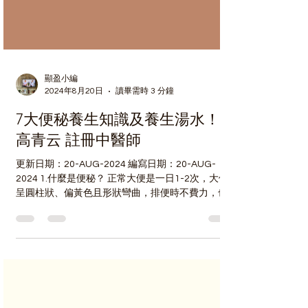
顯盈小編
2024年8月20日
讀畢需時 3 分鐘
7大便秘養生知識及養生湯水！-
高青云 註冊中醫師
更新日期：20-AUG-2024 編寫日期：20-AUG-
2024 1.什麼是便秘？ 正常大便是一日1-2次，大便
呈圓柱狀、偏黃色且形狀彎曲，排便時不費力，也
沒有便血、黏液等問題，而且十分規律。 便秘 是大
便秘結不通，排便時間延長，或欲大便而艱澀不暢
的一種病證。...