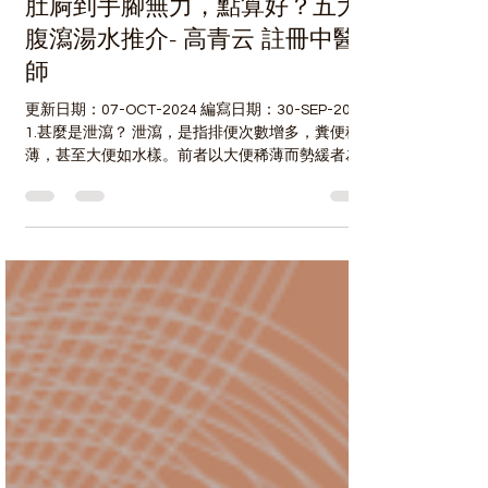
肚屙到手腳無力，點算好？五大
腹瀉湯水推介- 高青云 註冊中醫
師
更新日期：07-OCT-2024 編寫日期：30-SEP-2024
1.甚麼是泄瀉？ 泄瀉，是指排便次數增多，糞便稀
薄，甚至大便如水樣。前者以大便稀薄而勢緩者為
洩，大便稀薄如水而直下者為瀉。 2.泄瀉的表現有
甚麼？ 泄瀉是以 排便次數增多 ， 糞便稀薄...