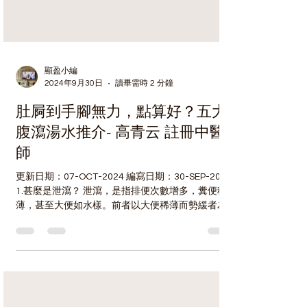
顯盈小編
2024年9月30日
讀畢需時 2 分鐘
肚屙到手腳無力，點算好？五大
腹瀉湯水推介- 高青云 註冊中醫
師
更新日期：07-OCT-2024 編寫日期：30-SEP-2024
1.甚麼是泄瀉？ 泄瀉，是指排便次數增多，糞便稀
薄，甚至大便如水樣。前者以大便稀薄而勢緩者為
洩，大便稀薄如水而直下者為瀉。 2.泄瀉的表現有
甚麼？ 泄瀉是以 排便次數增多 ， 糞便稀薄...